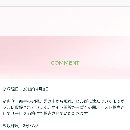
COMMENT
※収録日：2018年4月8日
※内容：都会の夕陽。雲の中から現れ、ビル群に沈んでいくまでが
フルに収録されています。サイト開設から暫くの間、テスト販売と
してサービス価格にて販売させていただきます
※収録尺：8分37秒