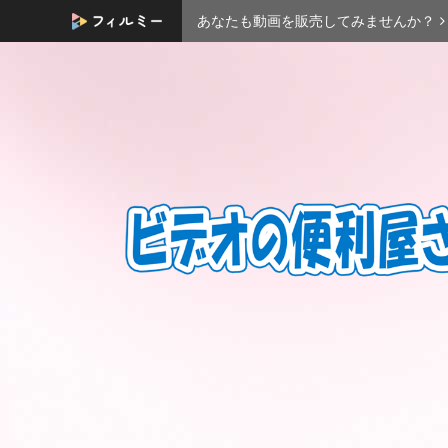
あなたも動画を販売してみませんか？