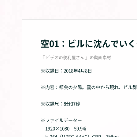
空01：ビルに沈んでい
『 ビデオの便利屋さん 』の動画素材
※収録日：2018年4月8日
※内容：都会の夕陽。雲の中から現れ、ビル群
※収録尺：8分37秒
※ファイルデーター
1920×1080 59.94i
H.264（MPEG-4 AVC）CBR 7Mbps