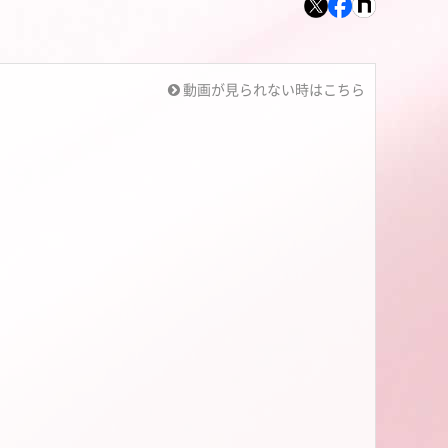
動画が見られない時はこちら