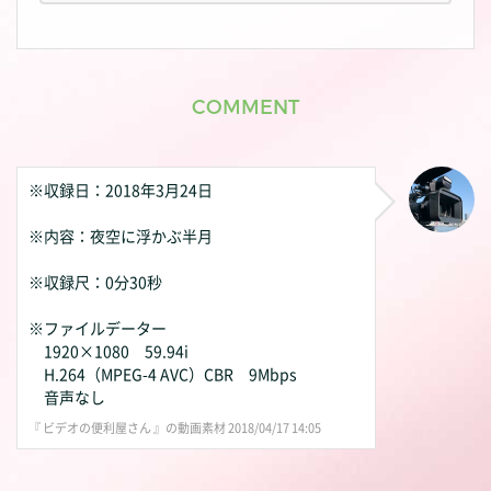
COMMENT
※収録日：2018年3月24日
※内容：夜空に浮かぶ半月
※収録尺：0分30秒
※ファイルデーター
1920×1080 59.94i
H.264（MPEG-4 AVC）CBR 9Mbps
音声なし
『 ビデオの便利屋さん 』の動画素材 2018/04/17 14:05