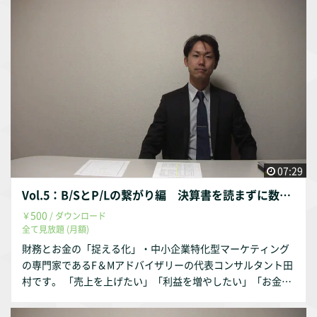
利益とお金」を全て増やしていくための基礎は、「自社の数
字を掴む」ことなのですが、経営者の方々にとって決算書と
は「読みにくい」書類であることも事実です。 そこで、決算
書を「捉え」→「分解し」→「改善に結びつける」というゴ
ールまでを複数回に分割してご紹介させて頂こうと考えてお
ります。 今回の動画は、決算書を「読まず」に「捉える」と
いうことに辿り着くまでの「基礎の基礎編最終章」となる
「固変分解による改善行動の変化」です。
07:29
Vol.5：B/SとP/Lの繋がり編 決算書を読まずに数字を捉える方法
500
￥
/ ダウンロード
全て見放題 (月額)
財務とお金の「捉える化」・中小企業特化型マーケティング
の専門家であるF＆Mアドバイザリーの代表コンサルタント田
村です。 「売上を上げたい」「利益を増やしたい」「お金を
増やしたい」 こうお考えの経営者の方は多いです。 「売上と
利益とお金」を全て増やしていくための基礎は、「自社の数