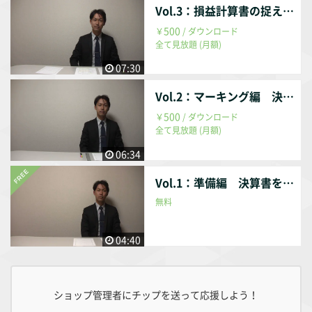
字を掴む」ことなのですが、経営者の方々にとって決算書と
Vol.3：損益計算書の捉え方編 決算書を読まずに数字を捉える方法
は「読みにくい」書類であることも事実です。 そこで、決算
500
￥
/ ダウンロード
書を「捉え」→「分解し」→「改善に結びつける」というゴ
全て見放題 (月額)
ールまでを複数回に分割してご紹介させて頂こうと考えてお
ります。 今回の動画は、決算書を「読まず」に「捉える」と
07:30
いうことに辿り着くまでの「貸借対照表の捉え方編」です。
Vol.2：マーキング編 決算書を読まずに数字を捉える方法
500
￥
/ ダウンロード
全て見放題 (月額)
06:34
Vol.1：準備編 決算書を読まずに数字を捉える方法
無料
04:40
ショップ管理者にチップを送って応援しよう！