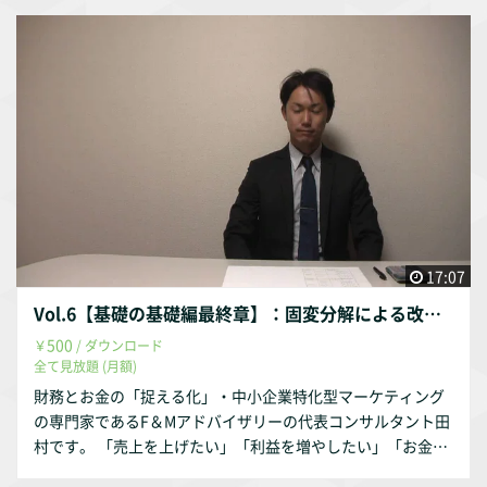
17:07
Vol.6【基礎の基礎編最終章】：固変分解による改善行動の変化編 決算書を読まずに数字を捉える方法
500
￥
/ ダウンロード
全て見放題 (月額)
財務とお金の「捉える化」・中小企業特化型マーケティング
の専門家であるF＆Mアドバイザリーの代表コンサルタント田
村です。 「売上を上げたい」「利益を増やしたい」「お金を
増やしたい」 こうお考えの経営者の方は多いです。 「売上と