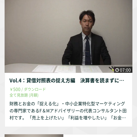
字を掴む」ことなのですが、経営者の方々にとって決算書と
は「読みにくい」書類であることも事実です。 そこで、決算
書を「捉え」→「分解し」→「改善に結びつける」というゴ
ールまでを複数回に分割してご紹介させて頂こうと考えてお
ります。 今回の動画は、決算書を「読まず」に「捉える」と
いうことに辿り着くまでの「B/SとP/Lの繋がり編」です。
07:00
Vol.4：貸借対照表の捉え方編 決算書を読まずに数字を捉える方法
500
￥
/ ダウンロード
全て見放題 (月額)
財務とお金の「捉える化」・中小企業特化型マーケティング
の専門家であるF＆Mアドバイザリーの代表コンサルタント田
村です。 「売上を上げたい」「利益を増やしたい」「お金を
増やしたい」 こうお考えの経営者の方は多いです。 「売上と
利益とお金」を全て増やしていくための基礎は、「自社の数