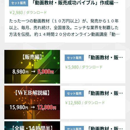
「動画教材・販売成功バイブル」作成編・後編
セット販売
2,980
￥
/ ダウンロード
たった一つの動画教材（１０万円以上）が、発売から１０年
以上、毎月、売れ続け、全国普及。ニッチな業界を制覇した
方法を伝授。 約１４時間２０分のオンライン動画講座「動画
教材・販売成功バイブル」の、第５章～第９章です。約２時
間１２分あります。
「動画教材・販売成功バイブル」販売編
セット販売
5,980
￥
/ ダウンロード
「動画教材・販売成功バイブル」WEB解説編
セット販売
12,980
￥
/ ダウンロード
「動画教材・販売成功バイブル」全編
セット販売