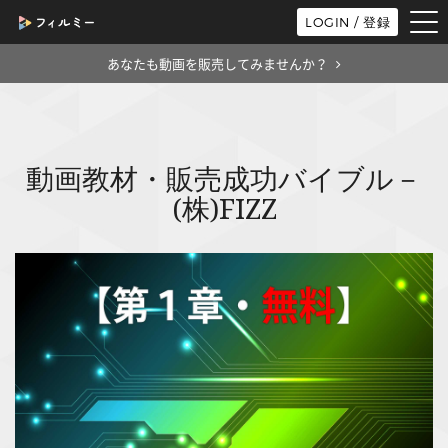
tog
LOGIN / 登録
nav
あなたも動画を販売してみませんか？
動画教材・販売成功バイブル－
(株)FIZZ