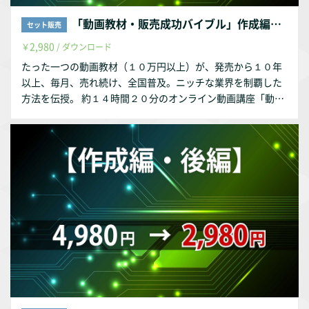
「動画教材・販売成功バイブル」作成編・前編
セット販売
2,980
￥
/ ダウンロード
たった一つの動画教材（１０万円以上）が、発売から１０年
以上、毎月、売れ続け、全国普及。ニッチな業界を制覇した
方法を伝授。 約１４時間２０分のオンライン動画講座「動画
教材・販売成功バイブル」の、第１章～第４章です。無料の
第１章も含め、約３時間あります。 メールアドレスのご登録
で、「第１章・第２～６節」は、無料で、ご覧頂けます。ご
登録は、下記をクリックして表示されたページで、QＲコー
ドを読み込んで、空メールを送るだけです。もちろん、登録
フォームからでもＯＫです。 https://17auto.biz/bar-open/r
egistp/entryform8.htm