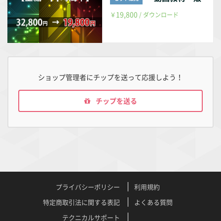
19,800
￥
/ ダウンロード
ショップ管理者にチップを送って応援しよう！
チップを送る
プライバシーポリシー
利用規約
特定商取引法に関する表記
よくある質問
テクニカルサポート