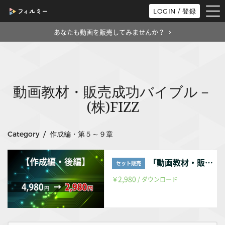
tog
LOGIN / 登録
nav
あなたも動画を販売してみませんか？
動画教材・販売成功バイブル－
(株)FIZZ
Category / 作成編・第５～９章
「動画教材・販売成功バイブル」作成編・後編
セット販売
2,980
￥
/ ダウンロード