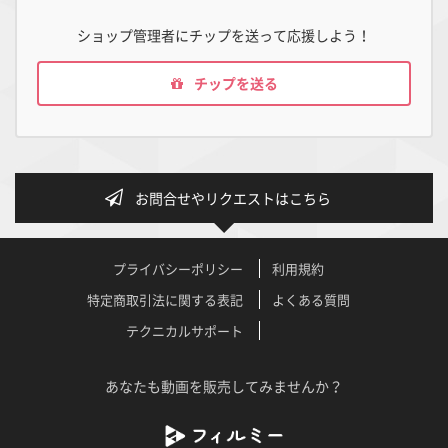
ショップ管理者にチップを送って応援しよう！
チップを送る
お問合せやリクエストはこちら
プライバシーポリシー
利用規約
特定商取引法に関する表記
よくある質問
テクニカルサポート
あなたも動画を販売してみませんか？