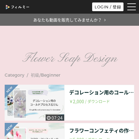
tog
LOGIN / 登録
nav
あなたも動画を販売してみませんか？
Flower Soap Design
Category / 初級/Beginner
デコレーション用のコールドプロセス石けん Dough like cold process soap for decoration
2,000
￥
/ ダウンロード
07:24
フラワーコンフェティの作り方 How to make a flower confetti soap vol.1