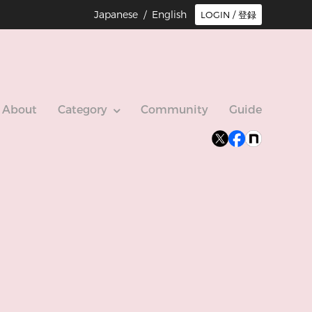
Japanese /
English
LOGIN / 登録
About
Category
Community
Guide