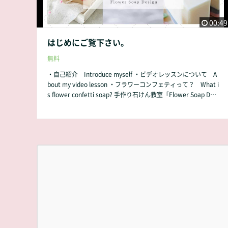
00:49
はじめにご覧下さい。
無料
・自己紹介 Introduce myself ・ビデオレッスンについて A
bout my video lesson ・フラワーコンフェティって？ What i
s flower confetti soap? 手作り石けん教室「Flower Soap Desi
gn」のビデオレッスンでは、 コールドプロセス製法で作る、
小さなお花（フラワーコンフェソープ®）の作り方を学ぶこと
が出来ます。 I am a handmade soap instructor and supervis
ing soap making class, "Flower Soap Design" in Japan. I have
lectured about the various soap designs which is made with
cold-process method and how to create my original floral de
corations (flower confetti soap Ⓡ) . この小さなお花達は全て
当教室のオリジナルで、今では70種類ほどあります。 他には
ない、唯一無二のお花の形と作り方になります。 All of the flo
wer confetti soap are invented by "Flower Soap Design". And
now, more than 70 varieties of flower confetti are already c
reated. 海外の方から、「作り方が知りたい」というリクエス
トをたくさんいただいていました。今回は英語の字幕をつけま