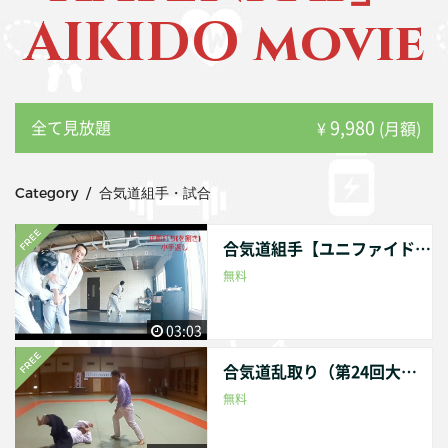
AIKIDO movie
9,980
全て見放題
¥
(月額)
Category / 合気道組手・試合
合気道組手【ユニファイドルール】参考動画
無料
03:03
合気道乱取り（第24回大会）
無料