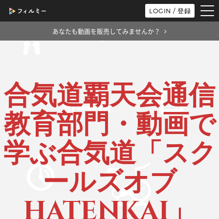
tog
LOGIN / 登録
nav
あなたも動画を販売してみませんか？
合気道覇天会通信
教育部門・動画で
学ぶ合気道「スク
ールズオブ
HATENKAI」