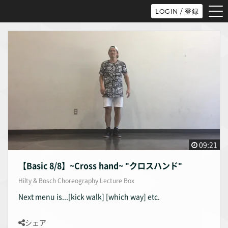
tog
LOGIN / 登録
nav
09:21
【Basic 8/8】~Cross hand~ "クロスハンド"
Hilty & Bosch Choreography Lecture Box
Next menu is...[kick walk] [which way] etc.
シェア