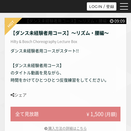
tog
LOGIN / 登録
nav
09:09
【ダンス未経験者用コース】〜リズム・腰編〜
Hilty & Bosch Choreography Lecture Box
ダンス未経験者用コースがスタート!!
【ダンス未経験者用コース】
のタイトル動画を見ながら、
時間をかけてひとつひとつ反復練習をしてください。
シェア
1,500
全て見放題
¥
(月額)
購入方法の詳細はこちら