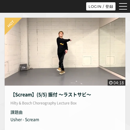
tog
LOGIN / 登録
nav
04:18
【Scream】(5/5) 振付 〜ラストサビ〜
Hilty & Bosch Choreography Lecture Box
課題曲
Usher - Scream