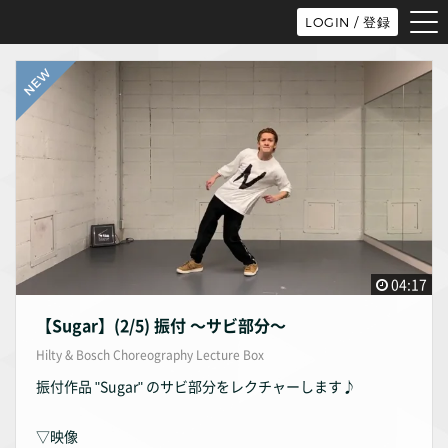
tog
LOGIN / 登録
nav
04:17
【Sugar】(2/5) 振付 〜サビ部分〜
Hilty & Bosch Choreography Lecture Box
振付作品 "Sugar" のサビ部分をレクチャーします♪
▽映像