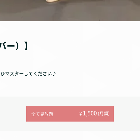
バー）】
!!ぜひマスターしてください♪
1,500
(月額)
¥
全て見放題