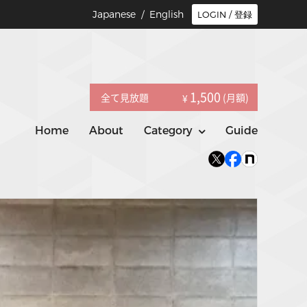
Japanese /
English
LOGIN / 登録
1,500
全て見放題
(月額)
¥
Home
About
Category
Guide