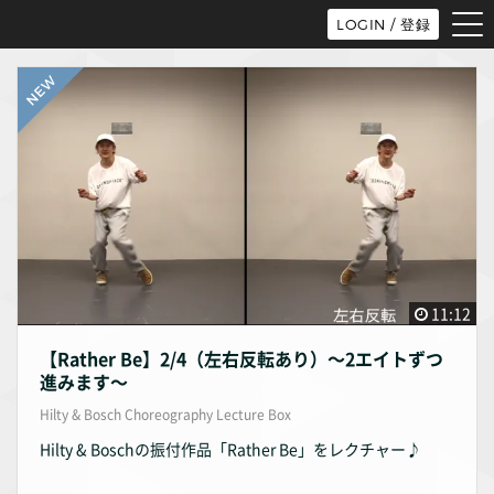
tog
LOGIN / 登録
nav
11:12
【Rather Be】2/4（左右反転あり）〜2エイトずつ
進みます〜
Hilty & Bosch Choreography Lecture Box
Hilty & Boschの振付作品「Rather Be」をレクチャー♪