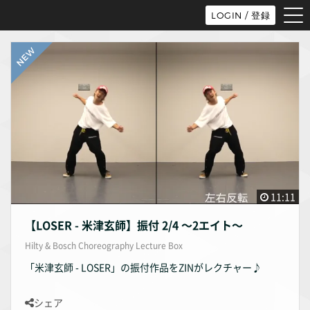
tog
LOGIN / 登録
nav
11:11
【LOSER - 米津玄師】振付 2/4 〜2エイト〜
Hilty & Bosch Choreography Lecture Box
「米津玄師 - LOSER」の振付作品をZINがレクチャー♪
シェア