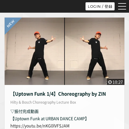
tog
LOGIN / 登録
nav
10:27
【Uptown Funk 1/4】Choreography by ZIN
Hilty & Bosch Choreography Lecture Box
▽振付完成動画
【Uptown Funk at URBAN DANCE CAMP】
https://youtu.be/nKG0lVFSJAM