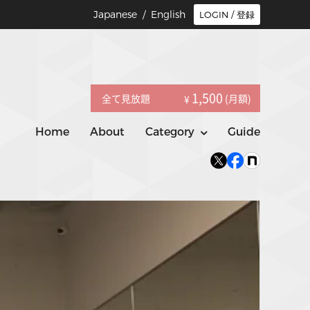
Japanese /
English
LOGIN / 登録
1,500
全て見放題
(月額)
¥
Home
About
Category
Guide