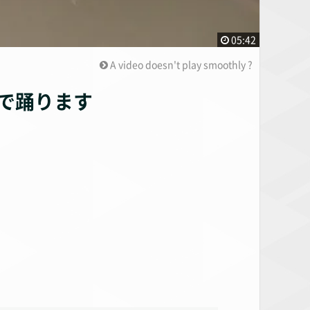
05:42
A video doesn't play smoothly ?
曲で踊ります