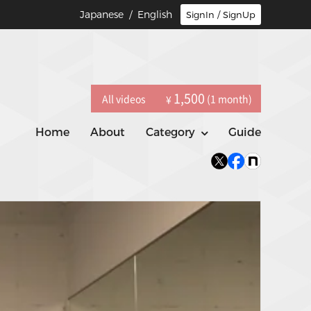
Japanese
/ English
SignIn / SignUp
1,500
All videos
(1 month)
¥
Home
About
Category
Guide