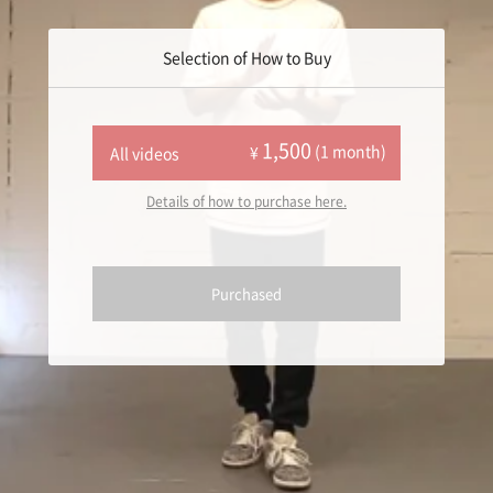
Selection of How to Buy
1,500
(1 month)
¥
All videos
Details of how to purchase here.
Purchased