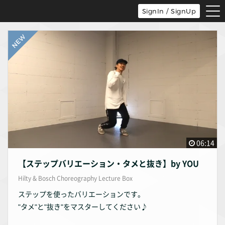
tog
SignIn / SignUp
nav
06:14
【ステップバリエーション・タメと抜き】by YOU
Hilty & Bosch Choreography Lecture Box
ステップを使ったバリエーションです。
"タメ"と"抜き"をマスターしてください♪