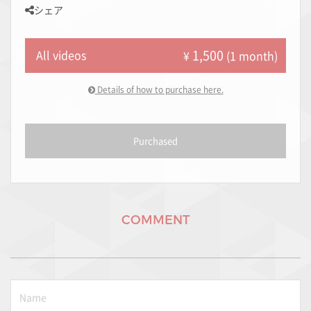
シェア
1,500
All videos
¥
(1 month)
Details of how to purchase here.
Purchased
COMMENT