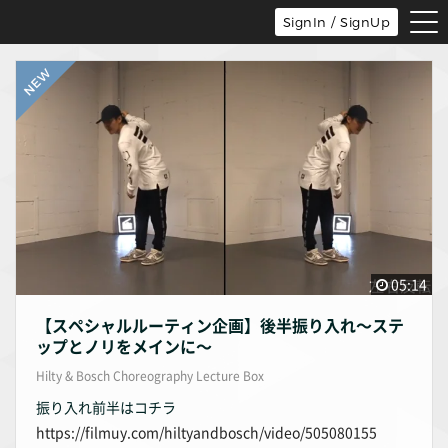
tog
SignIn / SignUp
nav
05:14
【スペシャルルーティン企画】後半振り入れ〜ステ
ップとノリをメインに〜
Hilty & Bosch Choreography Lecture Box
振り入れ前半はコチラ
https://filmuy.com/hiltyandbosch/video/505080155