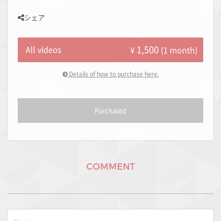
シェア
1,500
All videos
¥
(1 month)
Details of how to purchase here.
Purchased
COMMENT