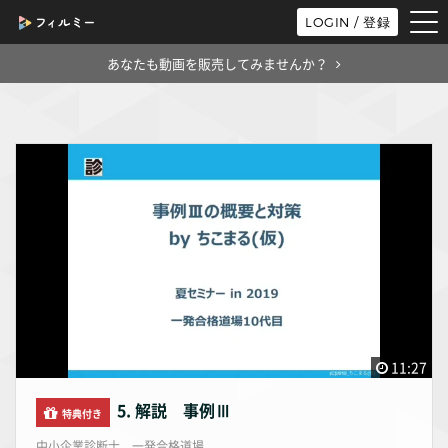
tog
LOGIN / 登録
nav
あなたも動画を販売してみませんか？
11:27
5. 解説 事例Ⅲ
特典付き
中小企業診断士 一発合格道場