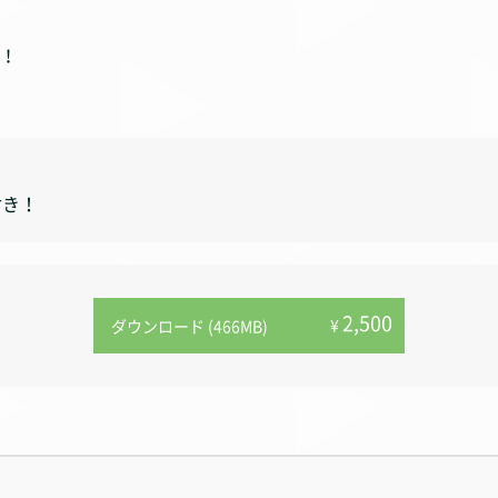
！
付き！
2,500
¥
ダウンロード (466MB)