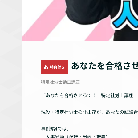
あなたを合格させ
特典付き
特定社労士動画講座
「あなたを合格させるで！ 特定社労士講座 
現役・特定社労士の北出茂が、あなたの試験合
事例編4では、
「人事異動（配転・出向・転籍）」