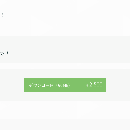
！
付き！
2,500
¥
ダウンロード (460MB)