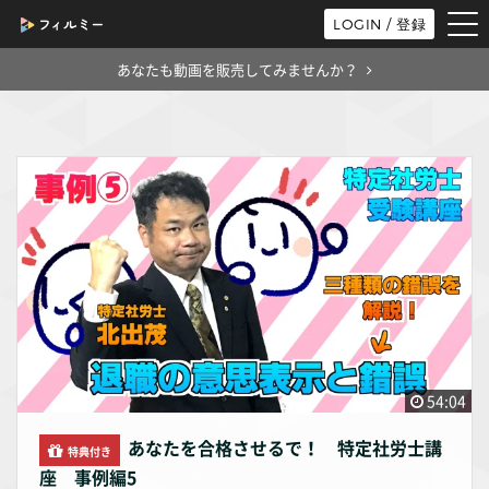
tog
LOGIN / 登録
nav
あなたも動画を販売してみませんか？
54:04
あなたを合格させるで！ 特定社労士講
特典付き
座 事例編5