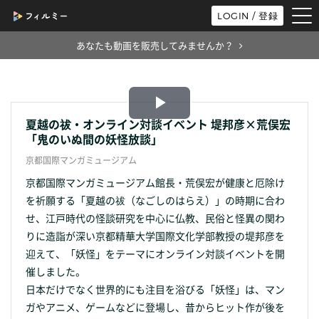
tog
LOGIN / 登録
nav
あなたも動画を販売してみませんか？
Play
夏越の祓・オンライン対談イベント 堤邦彦×荒俣宏
「鬼のいぬ間の妖怪放談」
Video
京都国際マンガミュージアム
京都国際マンガミュージアム館長・荒俣宏が健康と厄除け
を祈願する「夏越の祓（なごしのはらえ）」の時期に合わ
せ、江戸時代の怪談研究を中心に仏教、民俗と怪異の関わ
りに造詣が深い京都精華大学国際文化学部教授の堤邦彦を
迎えて、「妖怪」をテーマにオンライン対談イベントを開
催しました。
日本だけでなく世界的にも注目を浴びる「妖怪」は、マン
ガやアニメ、ゲームなどに登場し、昔からヒット作が後を