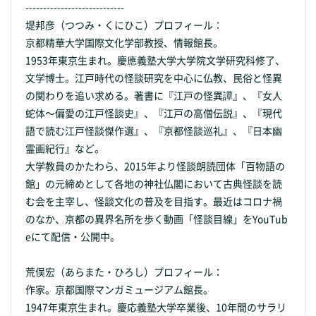
----------------------------
堤邦彦（つつみ・くにひこ）プロフィール：
京都精華大学国際文化学部教授、情報館長。
1953年東京生まれ。慶應義塾大学大学院文学研究科修了、
文学博士。江戸時代の怪談研究を中心に仏教、民俗と怪異
の関わりを追い求める。著書に『江戸の怪異譚』、『女人
蛇体〜偏愛の江戸怪談史』、『江戸の高僧伝説』、『現代
語で読む江戸怪談傑作選』、『京都怪談巡礼』、『日本幽
霊画紀行』など。
大学教員のかたわら、2015年より怪談朗読団体「百物語の
館」の元締めとして各地の神社仏閣において古典怪談を読
む会を主宰し、怪談文化の普及を目指す。最近はコロナ禍
のなか、京都の異界名所を歩く動画「怪談目線」をYouTub
eにて配信・公開中。
荒俣宏（あらまた・ひろし）プロフィール：
作家。京都国際マンガミュージアム館長。
1947年東京生まれ。慶応義塾大学卒業後、10年間のサラリ