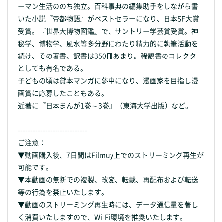
ーマン生活ののち独立。百科事典の編集助手をしながら書
いた小説『帝都物語』がベストセラーになり、日本SF大賞
受賞。『世界大博物図鑑』で、サントリー学芸賞受賞。神
秘学、博物学、風水等多分野にわたり精力的に執筆活動を
続け、その著書、訳書は350冊あまり。稀覯書のコレクター
としても有名である。
子どもの頃は貸本マンガに夢中になり、漫画家を目指し漫
画賞に応募したこともある。
近著に『日本まんが1巻～3巻』（東海大学出版）など。
----------------------------
ご注意：
▼動画購入後、7日間はFilmuy上でのストリーミング再生が
可能です。
▼本動画の無断での複製、改変、転載、再配布および転送
等の行為を禁止いたします。
▼動画のストリーミング再生時には、データ通信量を著し
く消費いたしますので、Wi-Fi環境を推奨いたします。