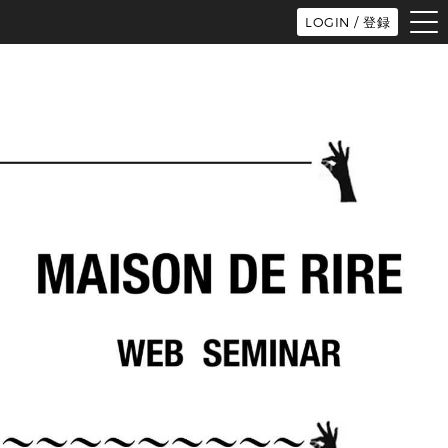
tog
LOGIN / 登録
nav