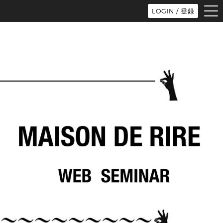
tog
LOGIN / 登録
nav