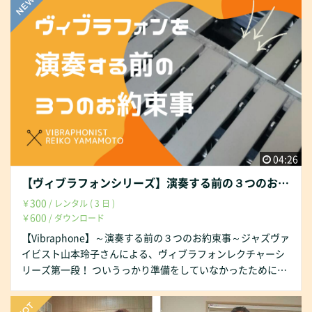
04:26
【ヴィブラフォンシリーズ】演奏する前の３つのお約束事
300
￥
/ レンタル ( 3 日 )
600
￥
/ ダウンロード
【Vibraphone】～演奏する前の３つのお約束事～ジャズヴァ
イビスト山本玲子さんによる、ヴィブラフォンレクチャーシ
リーズ第一段！ ついうっかり準備をしていなかったために演
奏しにくくなってしまったり、響きがいまいちになる理由、
そしてヴィブラフォンを演奏する前に無意識レベルで気を付