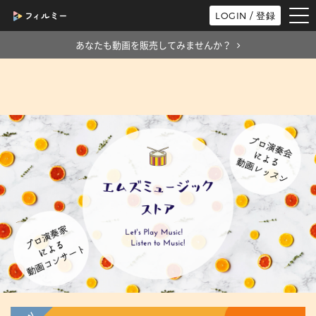
tog
LOGIN / 登録
nav
あなたも動画を販売してみませんか？