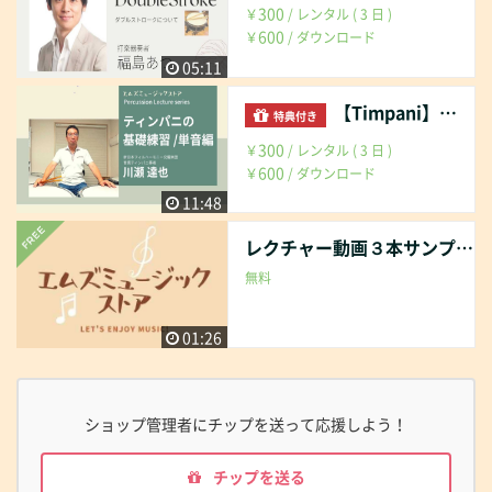
300
￥
/ レンタル ( 3 日 )
600
￥
/ ダウンロード
05:11
【Timpani】ティンパニの基礎練習（単音編）
特典付き
300
￥
/ レンタル ( 3 日 )
600
￥
/ ダウンロード
11:48
レクチャー動画３本サンプル
無料
01:26
ショップ管理者にチップを送って応援しよう！
チップを送る