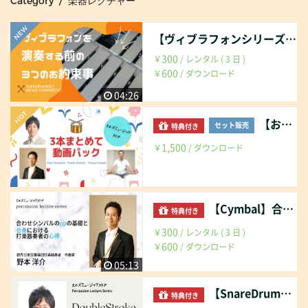
Category / 楽器レクチャー
【ヴィブラフォンシリーズ】演奏する前の３つのお約束事
300
￥
/ レンタル ( 3 日 )
600
￥
/ ダウンロード
04:26
【お得】３本まとめて動画パック
セット販売
特典付き
1,500
￥
/ ダウンロード
【Cymbal】合わせシンバルのPPの基礎と合奏における打楽器奏者の心得
特典付き
300
￥
/ レンタル ( 3 日 )
600
￥
/ ダウンロード
05:13
【SnareDrum】ダブルストロークについて
特典付き