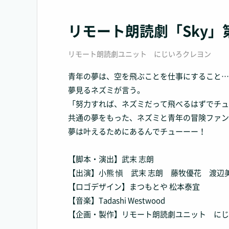
リモート朗読劇「Sky
リモート朗読劇ユニット にじいろクレヨン
青年の夢は、空を飛ぶことを仕事にすること…
夢見るネズミが言う。
「努力すれば、ネズミだって飛べるはずでチュ
共通の夢をもった、ネズミと青年の冒険ファン
夢は叶えるためにあるんでチューーー！
【脚本・演出】武末 志朗
【出演】小熊 愼 武末 志朗 藤牧優花 渡辺
【ロゴデザイン】まつもとや 松本泰宜
【音楽】Tadashi Westwood
【企画・製作】リモート朗読劇ユニット にじ