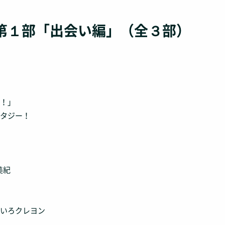
」第１部「出会い編」（全３部）
！」
タジー！
美紀
いろクレヨン