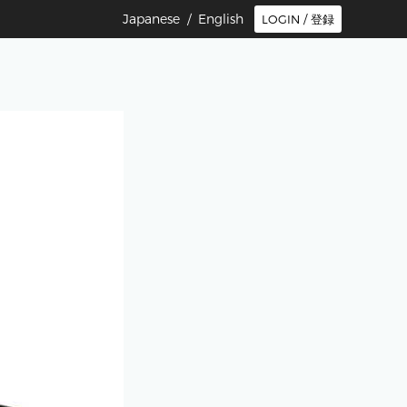
Japanese /
English
LOGIN / 登録