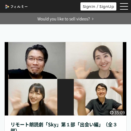
tog
SignIn / SignUp
nav
Would you like to sell videos?
35:09
リモート朗読劇「Sky」第１部「出会い編」（全３
部）