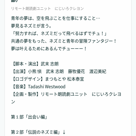
リモート朗読劇ユニット にじいろクレヨン
青年の夢は、空を飛ぶことを仕事にすること…
夢見るネズミが言う。
「努力すれば、ネズミだって飛べるはずでチュ！」
共通の夢をもった、ネズミと青年の冒険ファンタジー！
夢は叶えるためにあるんでチューーー！
【脚本・演出】武末 志朗
【出演】小熊 愼 武末 志朗 藤牧優花 渡辺美紀
【ロゴデザイン】まつもとや 松本泰宜
【音楽】Tadashi Westwood
【企画・製作】リモート朗読劇ユニット にじいろクレヨ
ン
第１部「出会い編」
第２部「伝説のネズミ編」↓