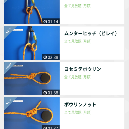
全て見放題 (月額)
01:14
ムンターヒッチ（ビレイ）
全て見放題 (月額)
02:38
ヨセミテボウリン
全て見放題 (月額)
01:38
ボウリンノット
全て見放題 (月額)
01:37