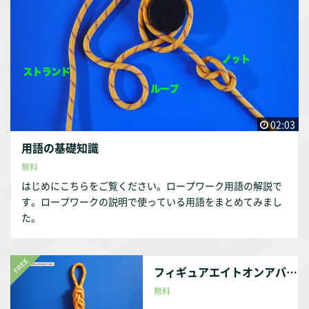
02:03
用語の基礎知識
無料
はじめにこちらをご覧ください。ロープワーク用語の解説で
す。ロープワークの説明で使っている用語をまとめてみまし
た。
フィギュアエイトオンアバイト
無料