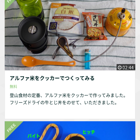
02:44
アルファ米をクッカーでつくってみる
無料
登山食材の定番、アルファ米をクッカーで作ってみました。
フリーズドライの牛とじ丼をのせて、いただきました。