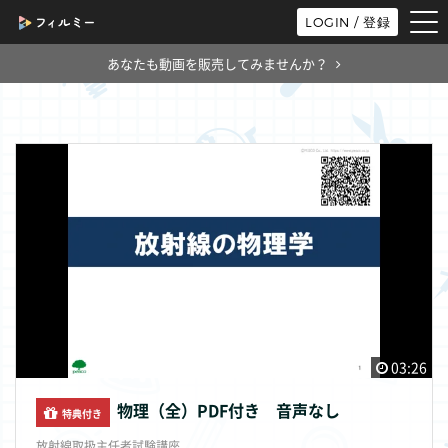
tog
LOGIN / 登録
nav
あなたも動画を販売してみませんか？
03:26
物理（全）PDF付き 音声なし
特典付き
放射線取扱主任者試験講座