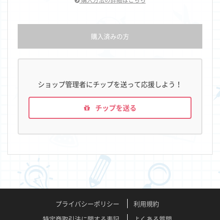
購入済みの方
ショップ管理者にチップを送って応援しよう！
チップを送る
プライバシーポリシー
利用規約
特定商取引法に関する表記
よくある質問