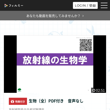
tog
LOGIN / 登録
nav
あなたも動画を販売してみませんか？
02:51
生物（全）PDF付き 音声なし
特典付き
放射線取扱主任者試験講座