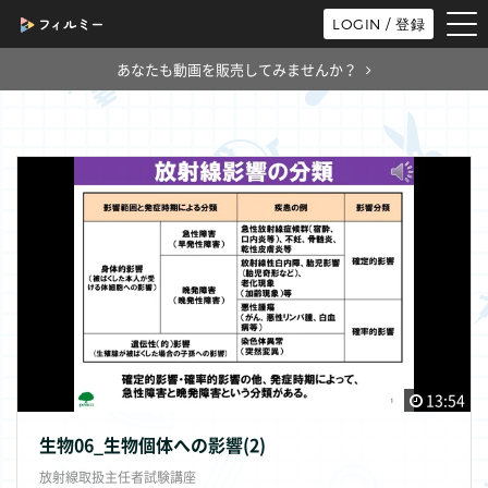
tog
LOGIN / 登録
nav
あなたも動画を販売してみませんか？
13:54
生物06_生物個体への影響(2)
放射線取扱主任者試験講座