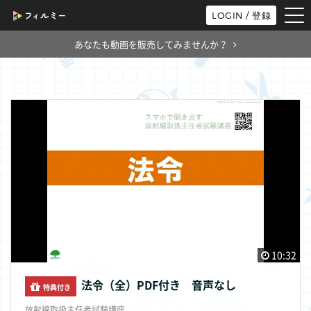
tog
LOGIN / 登録
nav
あなたも動画を販売してみませんか？
10:32
法令（全）PDF付き 音声なし
特典付き
放射線取扱主任者試験講座