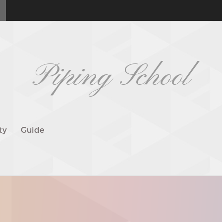
Piping School
ty
Guide