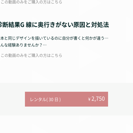
この動画のみをご購入の方はこちら
02:30 E 書体がバラバラ
04:25 F 空いていなければならない空間がうまってしまう
診断結果G 線に奥行きがない原因と対処法
お悩み診断4項目の原因と対処法です。
見本と同じデザインを描いているのに自分が書くと何かが違う…
原因と対処法はそれぞれ短い動画になっているので１つにまとめています。
そんな経験ありませんか？
そんな時は、パイピングしている線に奥行きがないからかもしれません。
ここの原因と対処法は基本的な部分なので、製菓学校に行っていた方やプロと
この動画のみをご購入の方はこちら
ん。
奥行きってなに？
どうやって奥行きをつけるの？
そんな疑問にお答えする内容になっています。
2,750
¥
レンタル( 30 日 )