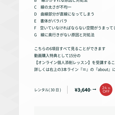
B 線がかすれる原因と対処法
C 線の太さが不均一
D 曲線部分が直線になってしまう
E 書体がバラバラ
F 空いていなければならない空間がうまって
G 線に奥行きがない原因と対処法
こちらの6項目すべて見ることができます
動画購入特典として15分の
【オンライン個人添削レッスン】を受講するこ
詳しくは右上の3本ライン『≡』の『about
24
¥
3,640
%
レンタル( 30 日 )
OFF