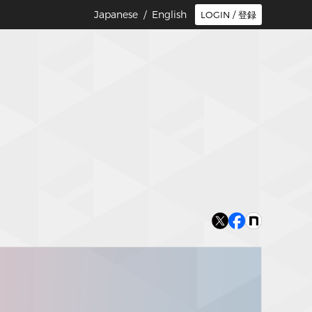
Japanese /
English
LOGIN / 登録