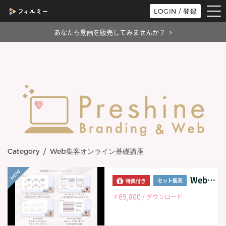
tog
LOGIN / 登録
nav
あなたも動画を販売してみませんか？
Category / Web集客オンライン基礎講座
Web集客オンライン基礎講座 STEP01-04のセット販売
セット販売
特典付き
69,800
￥
/ ダウンロード