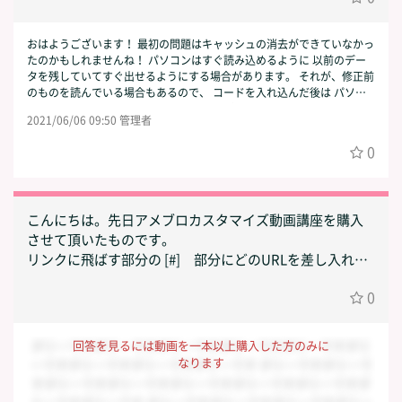
触っていないのですが…。新たに困っています。
おはようございます！ 最初の問題はキャッシュの消去ができていなかっ
たのかもしれませんね！ パソコンはすぐ読み込めるように 以前のデー
タを残していてすぐ出せるようにする場合があります。 それが、修正前
のものを読んでいる場合もあるので、 コードを入れ込んだ後は パソコ
ン側でキャッシュの消去をすると 最新のデータが反映されますので 今
2021/06/06 09:50 管理者
後も修正後はそのようにされてください！ どちらのブラウザを使われ
ているかわかりかねますので 一例で、Chromeの場合を記載しておきま
0
す。 Google Chromeの場合 https://support.google.com/accounts/an
swer/32050?co=GENIE.Platform%3DDesktop&hl=ja そして、次な
る課題ですが、 おそらく 配置設定でフリースペースを一番上に持って
いけてないのだと思います。 管理画面に入って頂き 設定・管理→配置
こんにちは。先日アメブロカスタマイズ動画講座を購入
設定 ここで、右側の欄のフリースペースを一番上に設定されてくださ
い！ これでうまくいかない場合は また別に問題があると思いますの
させて頂いたものです。
で また、教えてください！ お手数おかけいたしますが、よろしくお願
リンクに飛ばす部分の [#] 部分にどのURLを差し入れて
いいたします！ 有田絵梨 ======= 2021.6.8 追記 FLM-34408
も、飛ぶようになりません。
様 また最後にいただいたコメントが設定の関係上返信できませんでした
0
半角の空白がどこかおかしいのか？など色々調べていた
ので、 新しくトピックを立ち上げてコメントさせていただいておりま
のですが、困っており、
す。 そして、こちらにも追記で回答させていただいております。 FLM-
34408様 大変申し訳ございませんが、ここから先は画面を見てから出な
どうか、お知恵をお貸し頂いても宜しいでしょうか？
ダミーですダミーですダミーですダミーですダミーですダミ
回答を見るには動画を一本以上購入した方のみに
いとどこに不具合が出ているか検討がつかないので、お手数ではござい
なお、すべてのリンク部分で同じ現象になっていま。。
なります
ーですダミーですダミーですダミーです ダミーですダミーで
ますが、 info@preshine.co.jpまで ブログのURLをお送りいただくこと
すダミーですダミーですダミーですダミーですダミーですダ
は可能でしょうか？ どうぞよろしくお願いいたします。 有田絵梨