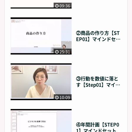
09:36
②商品の作り方【ST
EP01】マインドセッ
ト
25:31
③行動を数値に落と
す【Step01】マイン
ドセット
10:09
④年間計画【STEP0
1】マインドセット