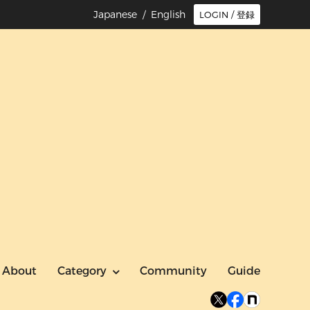
Japanese /
English
LOGIN / 登録
About
Category
Community
Guide