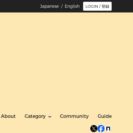
Japanese /
English
LOGIN / 登録
About
Category
Community
Guide