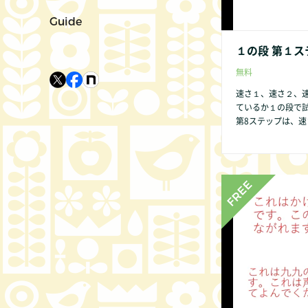
Guide
１の段 第１ス
無料
速さ１、速さ２、
ているか１の段で
第8ステップは、速さ１、速さ２のみ
→７→８→９→０
供であっても数字
いからです。 １の段 第１ステップ から始めましょう。 １の段のみ第２ス
テップはありません。 第2ステップはビデオでは表現できません
ください。 他の方法
の点があれば、どん
非お知らせくださ