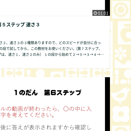
01:01
第５ステップ 速さ３
さ２、速さ３の３種類ありますので、どのスピードが自分に合っ
の段で試してから、この教材をお使いください。(第７ステップ、
１、速さ２のみ） １の段から始めて２→５→３→４→６
９→０の順序ですることをお勧めします。その方が発達の遅い子
も数字が簡単であるために直感的にかけ算の仕組みが分かりやす
段のみ第２ス
ビデオでは表現できませんので、ご了承
他の方法で皆様にご提供できるよう準備中です。 何かお気づき
ば、どんな些細なことでもかまいません。COMMUNITY欄より是
ください。改良いたします。