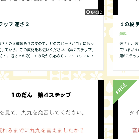
04:12
テップ 速さ２
１の段 
無料
速さ３の３種類ありますので、どのスピードが自分に合っ
速さ１、速
試してから、この教材をお使いください。(第７ステップ、
ているか１
） １の段から始めて２→５→３→４→６
第8ステップは、速さ
の順序ですることをお勧めします。その方が発達の遅い子
→７→８→
が簡単であるために直感的にかけ算の仕組みが分かりやす
供であって
いからです。 １の段 第１ステップ から始めましょう。 １の
ので、ご了承
テップはありません。 第2ステップは
で皆様にご提供できるよう準備中です。 何かお気づき
ください。 
な些細なことでもかまいません。COMMUNITY欄より是
の点があれ
い。改良いたします。
非お知らせ