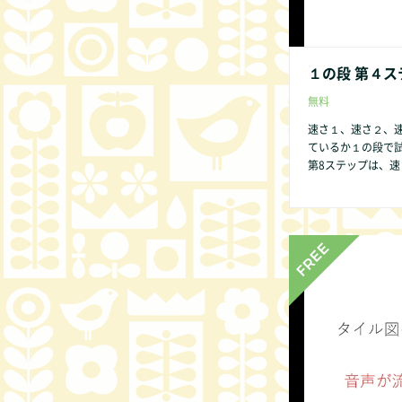
１の段 第４ス
無料
速さ１、速さ２、
ているか１の段で
第8ステップは、速さ１、速さ２のみ
→７→８→９→０
供であっても数字
いからです。 １の段 第１ステップ から始めましょう。 １の段のみ第２ス
テップはありません。 第2ステップはビデオでは表現できません
ください。 他の方法
の点があれば、どん
非お知らせくださ