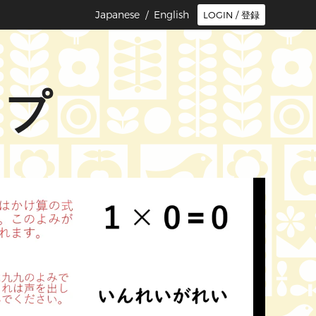
Japanese /
English
LOGIN / 登録
ップ