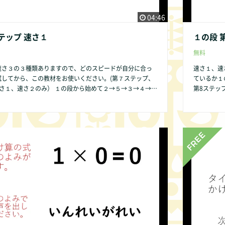
04:46
テップ 速さ１
１の段 
無料
速さ３の３種類ありますので、どのスピードが自分に合っ
速さ１、速
試してから、この教材をお使いください。(第７ステップ、
ているか１
） １の段から始めて２→５→３→４→６
第8ステップは、速さ
の順序ですることをお勧めします。その方が発達の遅い子
→７→８→
が簡単であるために直感的にかけ算の仕組みが分かりやす
供であって
いからです。 １の段 第１ステップ から始めましょう。 １の
ので、ご了承
テップはありません。 第2ステップは
で皆様にご提供できるよう準備中です。 何かお気づき
ください。 
な些細なことでもかまいません。COMMUNITY欄より是
の点があれ
い。改良いたします。
非お知らせ