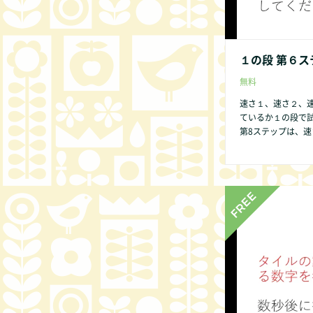
１の段 第６ス
無料
速さ１、速さ２、
ているか１の段で
第8ステップは、速さ１、速さ２のみ
→７→８→９→０
供であっても数字
いからです。 １の段 第１ステップ から始めましょう。 １の段のみ第２ス
テップはありません。 第2ステップはビデオでは表現できません
ください。 他の方法
の点があれば、どん
非お知らせくださ