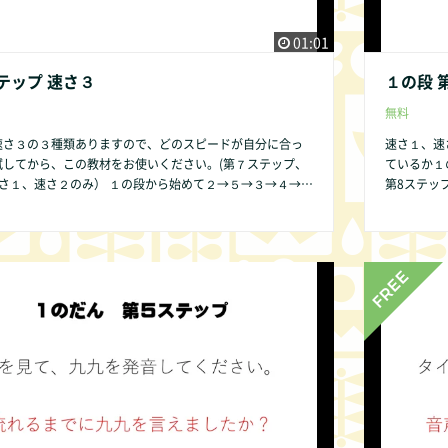
01:01
テップ 速さ３
１の段 
無料
速さ３の３種類ありますので、どのスピードが自分に合っ
速さ１、速
試してから、この教材をお使いください。(第７ステップ、
ているか１
） １の段から始めて２→５→３→４→６
第8ステップは、速さ
の順序ですることをお勧めします。その方が発達の遅い子
→７→８→
が簡単であるために直感的にかけ算の仕組みが分かりやす
供であって
いからです。 １の段 第１ステップ から始めましょう。 １の
ので、ご了承
テップはありません。 第2ステップは
で皆様にご提供できるよう準備中です。 何かお気づき
ください。 
な些細なことでもかまいません。COMMUNITY欄より是
の点があれ
い。改良いたします。
非お知らせ