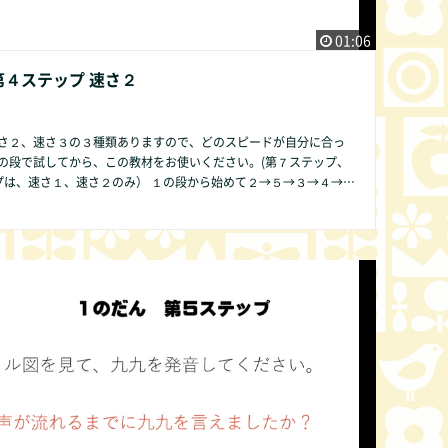
01:06
第４ステップ 速さ２
さ２、速さ３の３種類ありますので、どのスピードが自分に合っ
の段で試してから、この教材をお使いください。(第７ステップ、
１、速さ２のみ） １の段から始めて２→５→３→４→６
９→０の順序ですることをお勧めします。その方が発達の遅い子
も数字が簡単であるために直感的にかけ算の仕組みが分かりやす
段のみ第２ス
ビデオでは表現できませんので、ご了承
他の方法で皆様にご提供できるよう準備中です。 何かお気づき
ば、どんな些細なことでもかまいません。COMMUNITY欄より是
ください。改良いたします。