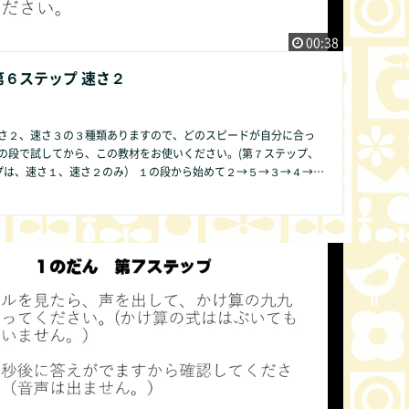
00:38
第６ステップ 速さ２
さ２、速さ３の３種類ありますので、どのスピードが自分に合っ
の段で試してから、この教材をお使いください。(第７ステップ、
１、速さ２のみ） １の段から始めて２→５→３→４→６
９→０の順序ですることをお勧めします。その方が発達の遅い子
も数字が簡単であるために直感的にかけ算の仕組みが分かりやす
段のみ第２ス
ビデオでは表現できませんので、ご了承
他の方法で皆様にご提供できるよう準備中です。 何かお気づき
ば、どんな些細なことでもかまいません。COMMUNITY欄より是
ください。改良いたします。