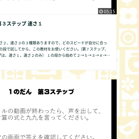
05:15
第３ステップ 速さ１
さ２、速さ３の３種類ありますので、どのスピードが自分に合っ
の段で試してから、この教材をお使いください。(第７ステップ、
１、速さ２のみ） １の段から始めて２→５→３→４→６
９→０の順序ですることをお勧めします。その方が発達の遅い子
も数字が簡単であるために直感的にかけ算の仕組みが分かりやす
段のみ第２ス
ビデオでは表現できませんので、ご了承
他の方法で皆様にご提供できるよう準備中です。 何かお気づき
ば、どんな些細なことでもかまいません。COMMUNITY欄より是
ください。改良いたします。