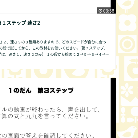
03:58
第１ステップ 速さ2
さ２、速さ３の３種類ありますので、どのスピードが自分に合っ
の段で試してから、この教材をお使いください。(第７ステップ、
１、速さ２のみ） １の段から始めて２→５→３→４→６
９→０の順序ですることをお勧めします。その方が発達の遅い子
も数字が簡単であるために直感的にかけ算の仕組みが分かりやす
段のみ第２ス
ビデオでは表現できませんので、ご了承
他の方法で皆様にご提供できるよう準備中です。 何かお気づき
ば、どんな些細なことでもかまいません。COMMUNITY欄より是
ください。改良いたします。