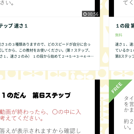
00:56
テップ 速さ１
１の段 
無料
速さ３の３種類ありますので、どのスピードが自分に合っ
速さ１、速
試してから、この教材をお使いください。(第７ステップ、
ているか１
） １の段から始めて２→５→３→４→６
第8ステップは、速さ
の順序ですることをお勧めします。その方が発達の遅い子
→７→８→
が簡単であるために直感的にかけ算の仕組みが分かりやす
供であって
いからです。 １の段 第１ステップ から始めましょう。 １の
ので、ご了承
テップはありません。 第2ステップは
で皆様にご提供できるよう準備中です。 何かお気づき
ください。 
な些細なことでもかまいません。COMMUNITY欄より是
の点があれ
い。改良いたします。
非お知らせ