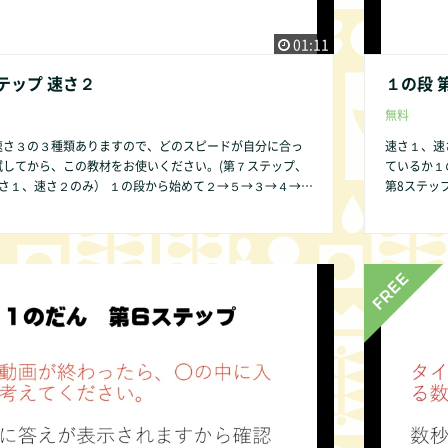
01:11
テップ 速さ２
１の段 
無料
速さ３の３種類ありますので、どのスピードが自分に合っ
速さ１、速
試してから、この教材をお使いください。(第７ステップ、
ているか１
） １の段から始めて２→５→３→４→６
第8ステップは、速さ
の順序ですることをお勧めします。その方が発達の遅い子
→７→８→
が簡単であるために直感的にかけ算の仕組みが分かりやす
供であって
いからです。 １の段 第１ステップ から始めましょう。 １の
ので、ご了承
テップはありません。 第2ステップは
で皆様にご提供できるよう準備中です。 何かお気づき
ください。 
な些細なことでもかまいません。COMMUNITY欄より是
の点があれ
い。改良いたします。
非お知らせ