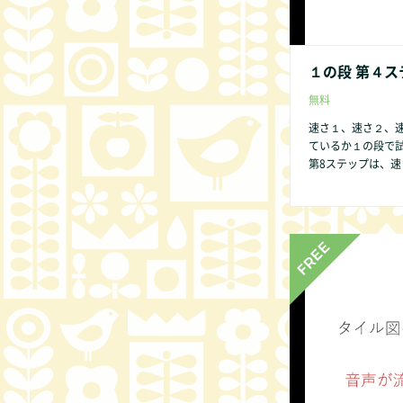
１の段 第４ス
無料
速さ１、速さ２、
ているか１の段で
第8ステップは、速さ１、速さ２のみ
→７→８→９→０
供であっても数字
いからです。 １の段 第１ステップ から始めましょう。 １の段のみ第２ス
テップはありません。 第2ステップはビデオでは表現できません
ください。 他の方法
の点があれば、どん
非お知らせくださ