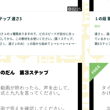
02:25
テップ 速さ3
１の段 
無料
速さ３の３種類ありますので、どのスピードが自分に合っ
速さ１、速
試してから、この教材をお使いください。(第７ステップ、
ているか１
） １の段から始めて２→５→３→４→６
第8ステップは、速さ
の順序ですることをお勧めします。その方が発達の遅い子
→７→８→
が簡単であるために直感的にかけ算の仕組みが分かりやす
供であって
いからです。 １の段 第１ステップ から始めましょう。 １の
ので、ご了承
テップはありません。 第2ステップは
で皆様にご提供できるよう準備中です。 何かお気づき
ください。 
な些細なことでもかまいません。COMMUNITY欄より是
の点があれ
い。改良いたします。
非お知らせ