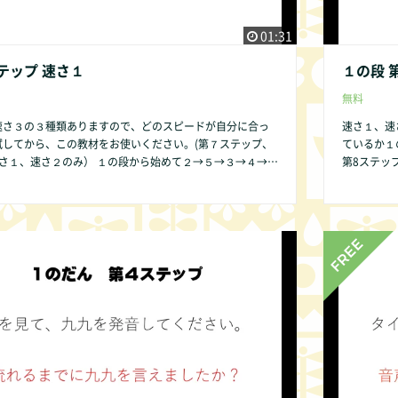
01:31
テップ 速さ１
１の段 
無料
速さ３の３種類ありますので、どのスピードが自分に合っ
速さ１、速
試してから、この教材をお使いください。(第７ステップ、
ているか１
） １の段から始めて２→５→３→４→６
第8ステップは、速さ
の順序ですることをお勧めします。その方が発達の遅い子
→７→８→
が簡単であるために直感的にかけ算の仕組みが分かりやす
供であって
いからです。 １の段 第１ステップ から始めましょう。 １の
ので、ご了承
テップはありません。 第2ステップは
で皆様にご提供できるよう準備中です。 何かお気づき
ください。 
な些細なことでもかまいません。COMMUNITY欄より是
の点があれ
い。改良いたします。
非お知らせ