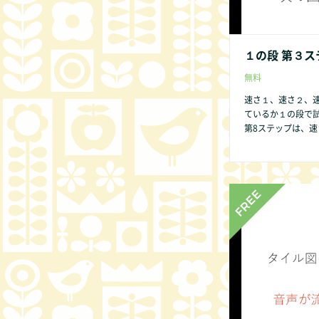
１の段 第３ス
無料
速さ１、速さ２、
ているか１の段で
第8ステップは、速さ１、速さ２のみ
→７→８→９→０
供であっても数字
いからです。 １の段 第１ステップ から始めましょう。 １の段のみ第２ス
テップはありません。 第2ステップはビデオでは表現できません
ください。 他の方法
の点があれば、どん
非お知らせくださ