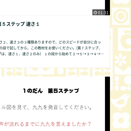
01:31
第５ステップ 速さ１
さ２、速さ３の３種類ありますので、どのスピードが自分に合っ
の段で試してから、この教材をお使いください。(第７ステップ、
１、速さ２のみ） １の段から始めて２→５→３→４→６
９→０の順序ですることをお勧めします。その方が発達の遅い子
も数字が簡単であるために直感的にかけ算の仕組みが分かりやす
段のみ第２ス
ビデオでは表現できませんので、ご了承
他の方法で皆様にご提供できるよう準備中です。 何かお気づき
ば、どんな些細なことでもかまいません。COMMUNITY欄より是
ください。改良いたします。