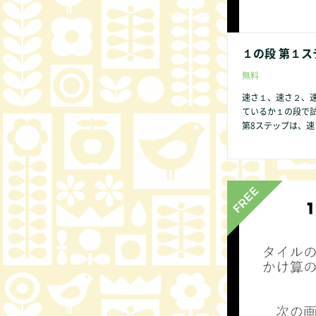
１の段 第１ス
無料
速さ１、速さ２、
ているか１の段で
第8ステップは、速さ１、速さ２のみ
→７→８→９→０
供であっても数字
いからです。 １の段 第１ステップ から始めましょう。 １の段のみ第２ス
テップはありません。 第2ステップはビデオでは表現できません
ください。 他の方法
の点があれば、どん
非お知らせくださ