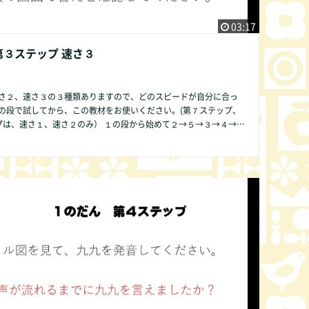
03:17
第３ステップ 速さ３
さ２、速さ３の３種類ありますので、どのスピードが自分に合っ
の段で試してから、この教材をお使いください。(第７ステップ、
１、速さ２のみ） １の段から始めて２→５→３→４→６
９→０の順序ですることをお勧めします。その方が発達の遅い子
も数字が簡単であるために直感的にかけ算の仕組みが分かりやす
段のみ第２ス
ビデオでは表現できませんので、ご了承
他の方法で皆様にご提供できるよう準備中です。 何かお気づき
ば、どんな些細なことでもかまいません。COMMUNITY欄より是
ください。改良いたします。