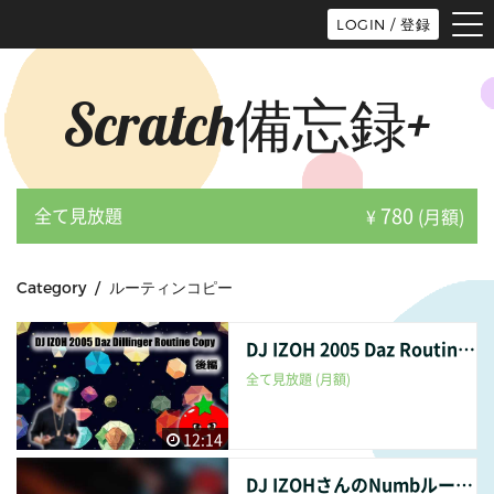
tog
LOGIN / 登録
nav
Scratch備忘録+
780
全て見放題
¥
(月額)
Category / ルーティンコピー
DJ IZOH 2005 Daz Routineコピー 後編
全て見放題 (月額)
12:14
DJ IZOHさんのNumbルーティンコピー 後編【DJ講座】【Routine Copy】