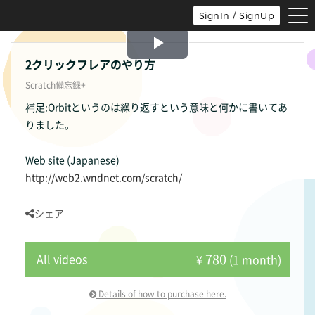
tog
SignIn / SignUp
nav
Play
2クリックフレアのやり方
Scratch備忘録+
Video
補足:Orbitというのは繰り返すという意味と何かに書いてあ
りました。
Web site (Japanese)
http://web2.wndnet.com/scratch/
シェア
780
All videos
¥
(1 month)
Details of how to purchase here.