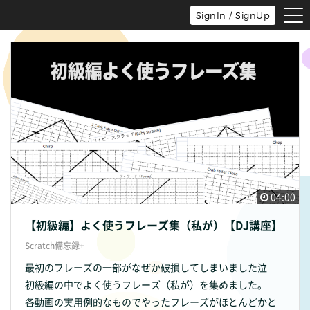
tog
SignIn / SignUp
nav
04:00
【初級編】よく使うフレーズ集（私が）【DJ講座】
Scratch備忘録+
最初のフレーズの一部がなぜか破損してしまいました泣
初級編の中でよく使うフレーズ（私が）を集めました。
各動画の実用例的なものでやったフレーズがほとんどかと