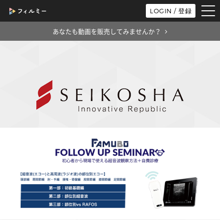
tog
LOGIN / 登録
nav
あなたも動画を販売してみませんか？