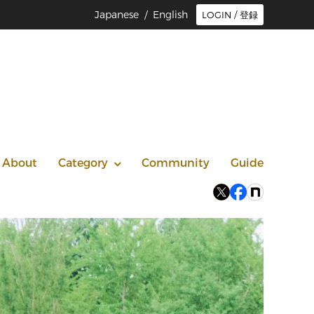
Japanese /
English
LOGIN / 登録
About
Category
Community
Guide