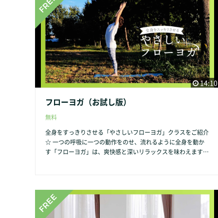
14:10
フローヨガ（お試し版）
無料
全身をすっきりさせる「やさしいフローヨガ」クラスをご紹介
☆ 一つの呼吸に一つの動作をのせ、流れるように全身を動か
す「フローヨガ」は、爽快感と深いリラックスを味わえます。
全身の筋肉を使うことで体の巡りを良くし、すっきり気持ちよ
く汗をかける、充実度の高いヨガクラスです。 「フローヨ
ガ」クラスの内容や詳細はこちらをクリック → https://shoko
yoga-life.com/vinyasayoga/ クラス参加ご希望の方は、こちら
をクリックしてご予約下さい → https://select-type.com/rs
v/?id=QN_RnmzK9WA&c_id=158036 「フローヨガ」は、Ｚ