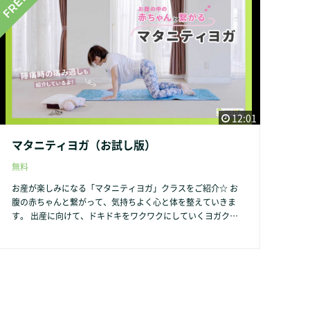
12:01
マタニティヨガ（お試し版）
無料
お産が楽しみになる「マタニティヨガ」クラスをご紹介☆ お
腹の赤ちゃんと繋がって、気持ちよく心と体を整えていきま
す。 出産に向けて、ドキドキをワクワクにしていくヨガクラ
スです。 赤ちゃんとのご対面まで気持ちよく過ごしましょ
う。 同じ思いを持った妊婦さんとも仲良くなれますよ！！
「マタニティヨガ」クラスの内容や詳細はこちらをクリック
→ https://shokoyoga-life.com/maternity-yoga/ クラス参加
ご希望の方は、こちらをクリックしてご予約下さい → https://
select-type.com/rsv/?id=QN_RnmzK9WA&c_id=158036 「マ