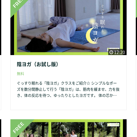
12:20
陰ヨガ（お試し版）
無料
ぐっすり眠れる「陰ヨガ」クラスをご紹介☆ シンプルなポー
ズを数分間静止して行う「陰ヨガ」は、筋肉を緩ませ、力を抜
き、体の反応を待つ、ゆったりとしたヨガです。 体の芯から
リラックスでき、滋養回復のヨガと言われています。 頑張ら
ず、自分自身の体と心を癒す、やさしいヨガクラスです。
「陰ヨガ」クラスの内容や詳細はこちらをクリック → https://
shokoyoga-life.com/yinyoga/ クラス参加ご希望の方は、こち
らをクリックしてご予約下さい → https://select-type.com/rs
v/?id=QN_RnmzK9WA&c_id=158036 「陰ヨガ」は、Ｚｏｏ