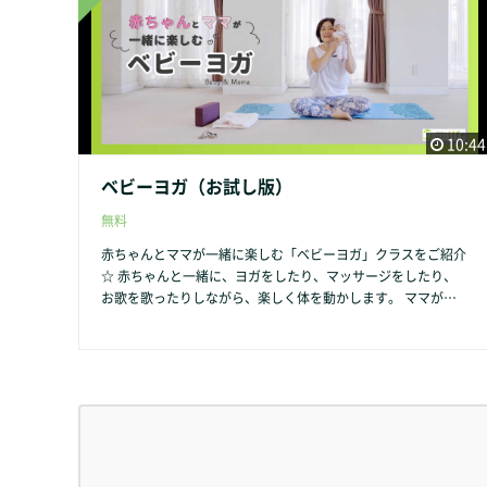
ｏｏｍを使ったオンラインクラスも開催しております。 自宅
でもいい汗がかけますよ♬ ご参加お待ちしております♡
10:44
ベビーヨガ（お試し版）
無料
赤ちゃんとママが一緒に楽しむ「ベビーヨガ」クラスをご紹介
☆ 赤ちゃんと一緒に、ヨガをしたり、マッサージをしたり、
お歌を歌ったりしながら、楽しく体を動かします。 ママが笑
顔になれるヨガクラスです。 同じ境遇のママとも仲良くなれ
ますよ！！ 「ベビーヨガ」クラスの内容や詳細はこちらをク
リック → https://shokoyoga-life.com/yoga-withbaby/ クラス
参加ご希望の方は、こちらをクリックしてご予約下さい → htt
ps://select-type.com/rsv/?id=QN_RnmzK9WA&c_id=158036
「ベビーヨガ」は、Ｚｏｏｍを使ったオンラインクラスも開催
しております。 自宅からでもお気軽にご参加いただけます。
ご参加お待ちしております♡ *動画のエンディングにクラスの