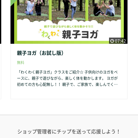
ｍを使ったオンラインクラスも開催しております。 ぐっすり
眠れる「夜の陰ヨガ」オンラインクラスも好評です☆ 自宅か
らでもお気軽にご参加いただけます。 ご参加お待ちしており
ます♡
07:42
親子ヨガ（お試し版）
無料
「わくわく親子ヨガ」クラスをご紹介☆ 子供向けのヨガをベ
ースに、親子で遊びながら、楽しく体を動かします。 ヨガが
初めての方も心配無し！！ 親子で、ご家族で、楽しんでくだ
さいね。 「親子ヨガ」クラスの内容や詳細はこちらをクリッ
ク → https://shokoyoga-life.com/family-yoga/ クラス参加ご
希望の方は、こちらをクリックしてご予約下さい → https://se
lect-type.com/rsv/?id=QN_RnmzK9WA&c_id=158036 ご参加
お待ちしております♡
ショップ管理者にチップを送って応援しよう！