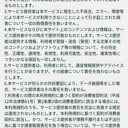
るものとします。
3.サービス提供者は本サービスに発生した不具合、エラー、障害等
により本サービスが利用できないことによって引き起こされた損
害について一切の賠償責任を負いません 。
4.本サービスならびに本サイト上のコンテンツおよび情報は、サー
ビス提供者がその時点で提供可能なものとします。サービス提供
者は提供する情報、利用者が登録・送信（発信）する文章その他
のコンテンツおよびソフトウェア等の情報について、その完全
性、正確性、適用性、有用性、利用可能性、安全性、確実性等に
つきいかなる保証も一切しません。
5.サービス提供者は、利用者に対して、適宜情報提供やアドバイス
を行うことがありますが、その結果について責任を負わないもの
とします。
6.本サービスが何らかの外的要因により、データ破損等をした場
合、サービス提供者はその責任を負いません。
7.利用者との間の本利用規約に基づく契約が消費者契約法（平成
12年法律第61号）第2条第3項の消費者契約に該当する場合には、
本利用規約のうち、サービス提供者の責任を完全に免責する規定
は適用されないものとします。本利用規約に基づく契約が消費者
契約に該当し、かつ、サービス提供者が債務不履行または不法行
為に基づき損害賠償責任を負う場合については、サービス提供者