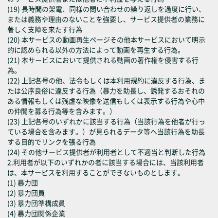
(19) 長時間の架電、同様の問い合わせの繰り返しを過度に行い、
または義務や理由のないことを強要し、サービス提供者の業務に
著しく支障を来たす行為
(20) 本サービスの動画再生ページその他本サービスにおいて明示
的に認められる以外の方法によって動画を再生する行為。
(21) 本サービスにおいて提供される動画の著作権を侵害する行
為。
(22) 上記各号の他、法令もしくは本利用規約に違反する行為、ま
たは公序良俗に違反する行為（暴力を助長し、誘発するおそれの
ある情報もしくは残虐な映像を送信もしくは表示する行為や心中
の仲間を募る行為等を含みます。）
(23) 上記各号のいずれかに該当する行為（当該行為を他者が行っ
ている場合を含みます。）が見られるデータ等へ当該行為を助長
する目的でリンクを張る行為
(24) その他サービス提供者が利用者として不適当と判断した行為
2.利用者が以下のいずれかの者に該当する場合には、当該利用者
は、本サービスを利用することができないものとします。
(1) 暴力団
(2) 暴力団員
(3) 暴力団準構成員
(4) 暴力団関係企業