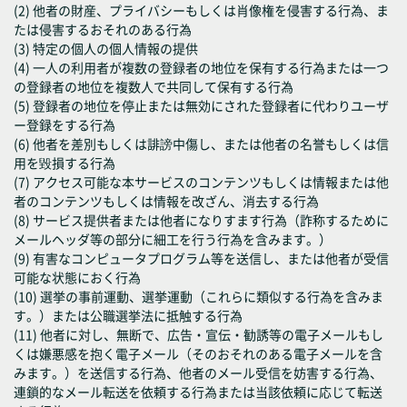
(2) 他者の財産、プライバシーもしくは肖像権を侵害する行為、ま
たは侵害するおそれのある行為
(3) 特定の個人の個人情報の提供
(4) 一人の利用者が複数の登録者の地位を保有する行為または一つ
の登録者の地位を複数人で共同して保有する行為
(5) 登録者の地位を停止または無効にされた登録者に代わりユーザ
ー登録をする行為
(6) 他者を差別もしくは誹謗中傷し、または他者の名誉もしくは信
用を毀損する行為
(7) アクセス可能な本サービスのコンテンツもしくは情報または他
者のコンテンツもしくは情報を改ざん、消去する行為
(8) サービス提供者または他者になりすます行為（詐称するために
メールヘッダ等の部分に細工を行う行為を含みます。）
(9) 有害なコンピュータプログラム等を送信し、または他者が受信
可能な状態におく行為
(10) 選挙の事前運動、選挙運動（これらに類似する行為を含みま
す。）または公職選挙法に抵触する行為
(11) 他者に対し、無断で、広告・宣伝・勧誘等の電子メールもし
くは嫌悪感を抱く電子メール（そのおそれのある電子メールを含
みます。）を送信する行為、他者のメール受信を妨害する行為、
連鎖的なメール転送を依頼する行為または当該依頼に応じて転送