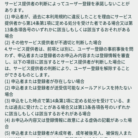
サービス提供者の判断によってユーザー登録を承諾しないことが
あります。
(1) 申込者が、過去に本利用規約に違反したことを理由にサービス
提供者から第14条第1項に定める処分を受けた者である場合又は第
13条各項各号のいずれかに該当しもしくは該当するおそれがある
場合
(2) その他サービス提供者が不適切と判断した場合
4.サービス提供者は、前項とは別に、ユーザー登録の事前事後を問
わず、申込者または登録者のお申込み内容または登録情報を審査
し、以下の項目に該当するとサービス提供者が判断した場合に
は、サービス提供者の判断により、ユーザー登録を解除すること
ができるものとします。
(1) 申込者または登録者が存在しない場合
(2) 申込者または登録者が送受信可能なメールアドレスを持たない
場合
(3) 申込をした時点で第14条第1項に定める処分を受けている、ま
たは過去に受けたことがある場合又は第13条各項各号のいずれか
に該当しもしくは該当するおそれがある場合
(4) お申込み内容又は登録情報に故意による虚偽の記載があった場
合
(5) 申込者または登録者が未成年者、成年被後見人、被保佐人また