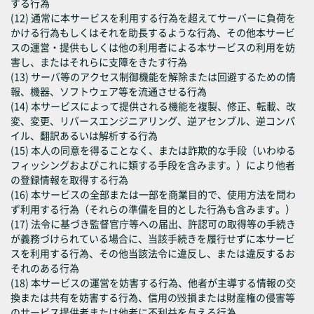
する行為
(12) 通常に本サービスを利用する行為を超えてサーバーに負荷を
かける行為もしくはそれを助長するような行為、その他本サービ
スの運営・提供もしくは他の利用者による本サービスの利用を妨
害し、またはそれらに支障をきたす行為
(13) サーバ等のアクセス制御機能を解除または回避するための情
報、機器、ソフトウェア等を流通させる行為
(14) 本サービスによって提供される機能を複製、修正、転載、改
変、変更、リバースエンジニアリング、逆アセンブル、逆コンパ
イル、翻訳あるいは解析する行為
(15) 本人の同意を得ることなく、または詐欺的な手段（いわゆる
フィッシングおよびこれに類する手段を含みます。）により他者
の登録情報を取得する行為
(16) 本サービスの全部または一部を商業目的で、使用方法を問わ
ず利用する行為（それらの準備を目的とした行為も含みます。）
(17) 法令に基づき監督官庁等への届出、許認可の取得等の手続き
が義務づけられている場合に、当該手続きを履行せずに本サービ
スを利用する行為、その他当該法令に違反し、または違反するお
それのある行為
(18) 本サービスの運営を妨害する行為、他者が主導する情報の交
換または共有を妨害する行為、信用の毀損または財産権の侵害等
のサービス提供者または他者に不利益を与える行為