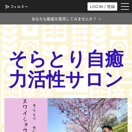
tog
LOGIN / 登録
nav
あなたも動画を販売してみませんか？
そらとり自癒
力活性サロン