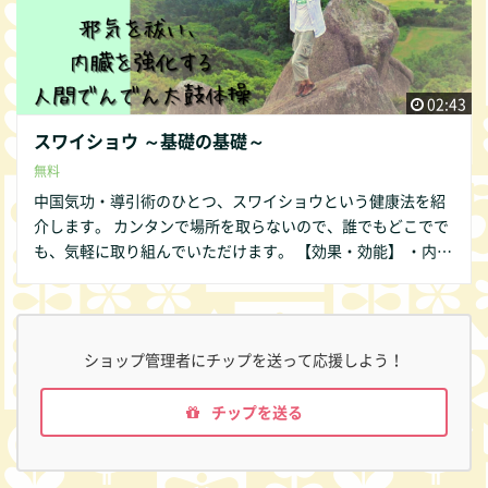
02:43
スワイショウ ～基礎の基礎～
無料
中国気功・導引術のひとつ、スワイショウという健康法を紹
介します。 カンタンで場所を取らないので、誰でもどこでで
も、気軽に取り組んでいただけます。 【効果・効能】 ・内臓
の強化 ・セロトニンの分泌 ・邪気を祓う ・柔軟な脊椎を作
る ・気血の流れを良くする コロナ禍でも自宅でできる健康法
です。 是非、取り組んでみてくださいね。
ショップ管理者にチップを送って応援しよう！
チップを送る