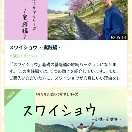
05:14
スワイショウ ～実践編～
500
￥
/ ダウンロード
「スワイショウ」基礎の基礎編の継続バージョンになりま
す。 この実践編では、5つの動きを紹介しています。 また、
ご購入いただいた方に、スワイショウが心身にいい理由を11
個、情報公開させていただいています。 さらに、そらとりLI
NEにお友達登録いただきますと、自分でできる社会交流神経
の整え方10個をプレゼント。その後は、月に4，5回程度、健
康/癒し/気づきに関するお役立ち情報を送らせていただいて
います。（LINE ＠cyi6148w）